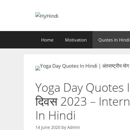
Skip
to
content
Home
Motivation
Quotes In Hindi
Yoga Day Quotes In 
दिवस 2023 – Inter
In Hindi
14 June 2020
by
Admin