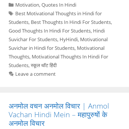
Categories
Motivation
,
Quotes In Hindi
Tags
Best Motivational Thoughts in Hindi for
Students
,
Best Thoughts In Hindi For Students
,
Good Thoughts In Hindi For Students
,
Hindi
Suvichar For Students
,
HyHindi
,
Motivational
Suvichar in Hindi for Students
,
Motivational
Thoughts
,
Motivational Thoughts In Hindi For
Students
,
स्कूल थॉट हिंदी
Leave a comment
अनमोल वचन अनमोल विचार | Anmol
Vachan Hindi Mein – महापुरुषों के
अनमोल विचार