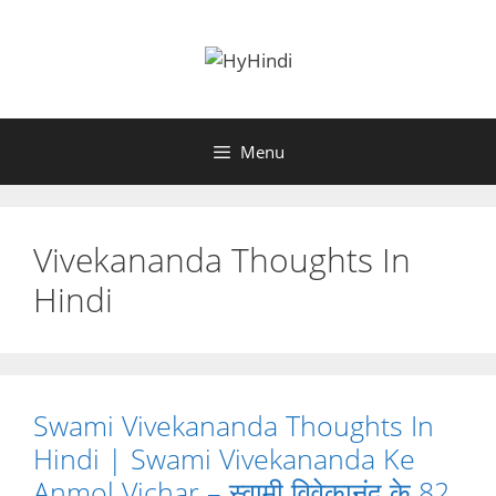
Skip
to
content
Menu
Vivekananda Thoughts In
Hindi
Swami Vivekananda Thoughts In
Hindi | Swami Vivekananda Ke
Anmol Vichar – स्वामी विवेकानंद के 82