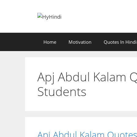
Skip
to
content
Home
Motivation
Quotes In Hindi
Apj Abdul Kalam Q
Students
Apj Abdul Kalam Quotes i