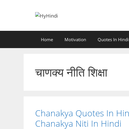
Skip
to
content
Home
Motivation
Quotes In Hindi
चाणक्य नीति शिक्षा
Chanakya Quotes In Hind
Chanakya Niti In Hindi